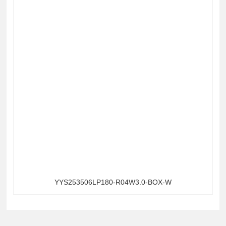
YYS253506LP180-R04W3.0-BOX-W