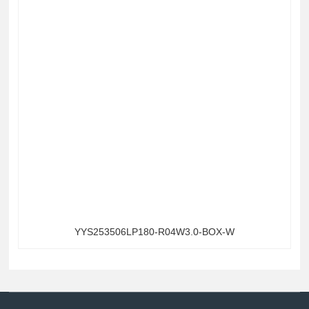
YYS253506LP180-R04W3.0-BOX-W