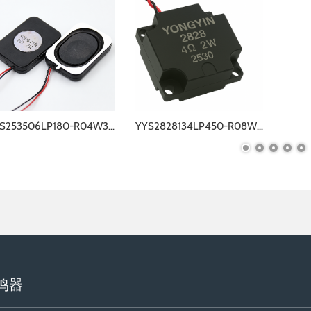
YYS253506LP180-R04W3.0-BOX-W
YYS2828134LP450-R08W2.0-A
鸣器