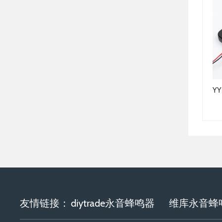
SMD-075020H-03627
SMD-065038F-03027
友情链接：
diytrade永音蜂鸣器
维库永音蜂