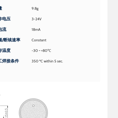
量
9.8g
作电压
3-24V
电流
18mA
频/断续速率
Constant
存温度
-30 ~ +80℃
工焊接条件
350 ºC within 5 sec.