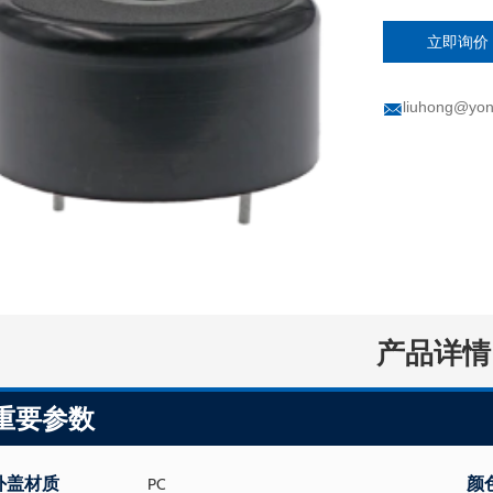
立即询价
liuhong@yon
产品详情
重要参数
外盖材质
颜
PC