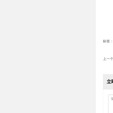
标签
上一
立