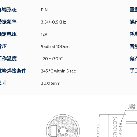
终端形态
重
PIN
谐振频率
操
3.5+/-0.5KHz
额定电压
耗
12V
音压
音
95db at 100cm
工作温度
储
-20 ~ +70℃
波峰焊接条件
手
245 ºC within 5 sec.
尺寸
30X16mm