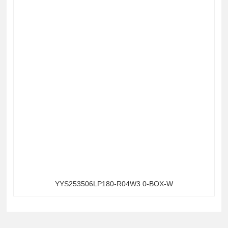
YYS253506LP180-R04W3.0-BOX-W