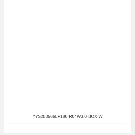
YYS253506LP180-R04W3.0-BOX-W