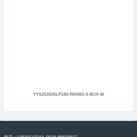
YYS253506LP180-R04W3.0-BOX-W
电话：13926512244, 0519-88650937