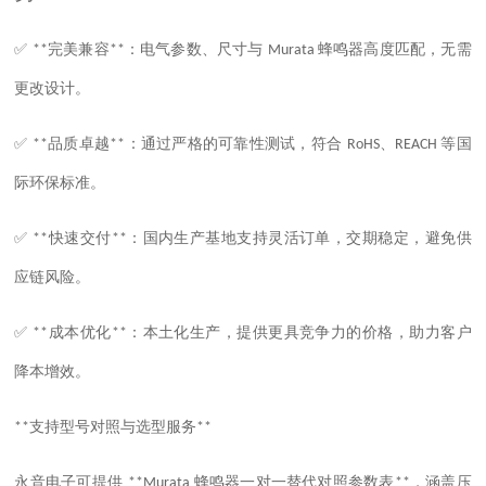
✅
完美兼容
：电气参数、尺寸与
蜂鸣器高度匹配，无需
**
**
Murata
更改设计。
✅
品质卓越
：通过严格的可靠性测试，符合
、
等国
**
**
RoHS
REACH
际环保标准。
✅
快速交付
：国内生产基地支持灵活订单，交期稳定，避免供
**
**
应链风险。
✅
成本优化
：本土化生产，提供更具竞争力的价格，助力客户
**
**
降本增效。
支持型号对照与选型服务
**
**
永音电子可提供
蜂鸣器一对一替代对照参数表
，涵盖压
**Murata
**