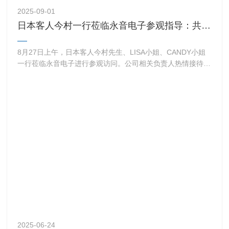
2025-09-01
日本客人今村一行莅临永音电子参观指导：共探美好旋律，携手创未来！
8月27日上午，日本客人今村先生、LISA小姐、CANDY小姐
一行莅临永音电子进行参观访问。公司相关负责人热情接待并
陪同参观。 访问期间，客人一行深入了解了永音电子在蜂鸣
器、喇叭等电声元件领域的生产工艺与技术实力，…
2025-06-24