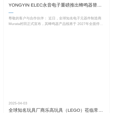
YONGYIN ELEC永音电子重磅推出蜂鸣器替代方案，无缝衔接村田（Murata）停产计划
尊敬的客户与合作伙伴： 近日，全球知名电子元器件制造商
Murata村田正式宣布，其蜂鸣器产品线将于 2027年全面停
产。这一调整可能对依赖 Murata 蜂鸣器的客户及代理带来供
应链挑战。作为拥有20年制造经验的蜂鸣器制造…
2025-04-03
全球知名玩具厂商乐高玩具（LEGO）莅临常州永音电子工厂指导工作！