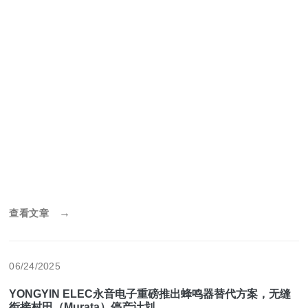
件领域的生产工艺与技术实力，…
→
查看文章
06/24/2025
YONGYIN ELEC永音电子重磅推出蜂鸣器替代方案，无缝
衔接村田（Murata）停产计划