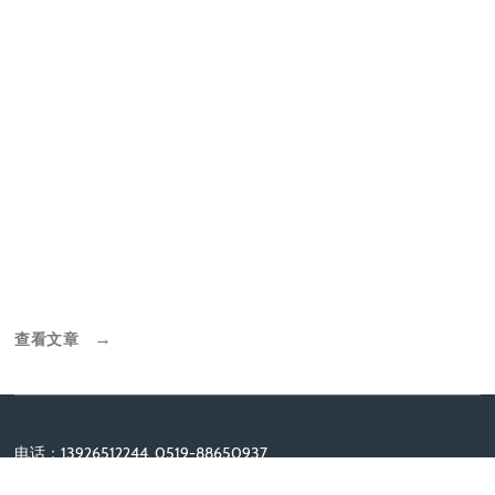
查看文章
→
电话：13926512244, 0519-88650937
邮箱：
liuhong@yongyinelec.com